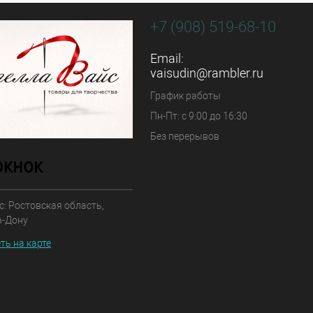
+7 (908) 519-68-10
Email:
vaisudin@rambler.ru
График работы
Пн-Пт: с 9:00 до 16:30
Без перерывов
: Ростовская область,
а-Дону
ть на карте