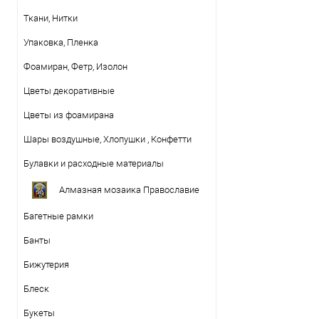
Ткани, Нитки
Упаковка, Пленка
Фоамиран, Фетр, Изолон
Цветы декоративные
Цветы из фоамирана
Шары воздушные, Хлопушки , Конфетти
Булавки и расходные материалы
Алмазная мозаика Православие
Багетные рамки
Банты
Бижутерия
Блеск
Букеты