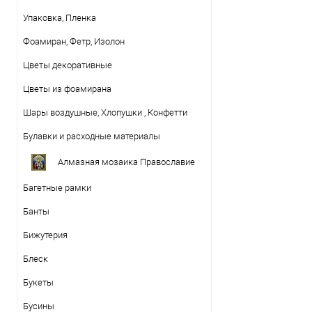
Упаковка, Пленка
Фоамиран, Фетр, Изолон
Цветы декоративные
Цветы из фоамирана
Шары воздушные, Хлопушки , Конфетти
Булавки и расходные материалы
Алмазная мозаика Православие
Багетные рамки
Банты
Бижутерия
Блеск
Букеты
Бусины