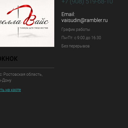
+7 (908) 519-68-10
Email:
vaisudin@rambler.ru
График работы
Пн-Пт: с 9:00 до 16:30
Без перерывов
: Ростовская область,
а-Дону
ть на карте