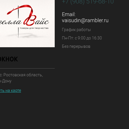
+7 (908) 519-68-10
Email:
vaisudin@rambler.ru
График работы
Пн-Пт: с 9:00 до 16:30
Без перерывов
: Ростовская область,
а-Дону
ть на карте