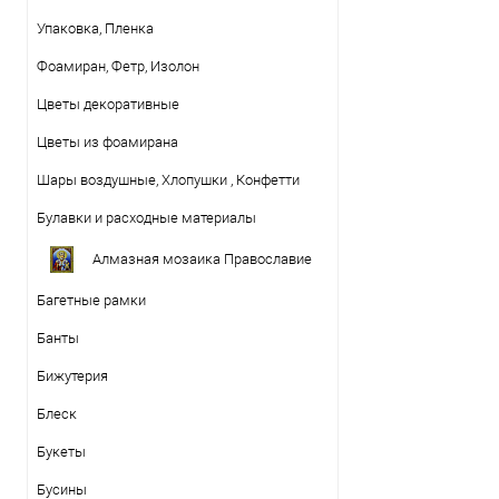
Упаковка, Пленка
Фоамиран, Фетр, Изолон
Цветы декоративные
Цветы из фоамирана
Шары воздушные, Хлопушки , Конфетти
Булавки и расходные материалы
Алмазная мозаика Православие
Багетные рамки
Банты
Бижутерия
Блеск
Букеты
Бусины