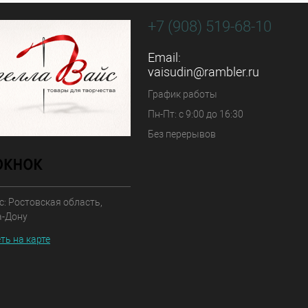
+7 (908) 519-68-10
Email:
vaisudin@rambler.ru
График работы
Пн-Пт: с 9:00 до 16:30
Без перерывов
: Ростовская область,
а-Дону
ть на карте