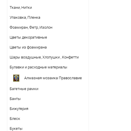
Ткани, Нитки
Упаковка, Пленка
Фоамиран, Фетр, Изолон
Цветы декоративные
Цветы из фоамирана
Шары воздушные, Хлопушки , Конфетти
Булавки и расходные материалы
Алмазная мозаика Православие
Багетные рамки
Банты
Бижутерия
Блеск
Букеты