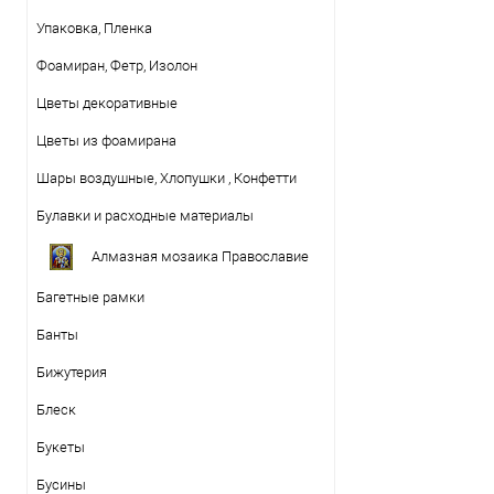
Упаковка, Пленка
Фоамиран, Фетр, Изолон
Цветы декоративные
Цветы из фоамирана
Шары воздушные, Хлопушки , Конфетти
Булавки и расходные материалы
Алмазная мозаика Православие
Багетные рамки
Банты
Бижутерия
Блеск
Букеты
Бусины