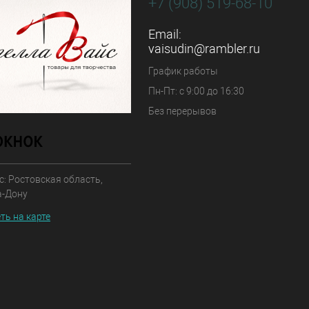
+7 (908) 519-68-10
Email:
vaisudin@rambler.ru
График работы
Пн-Пт: с 9:00 до 16:30
Без перерывов
: Ростовская область,
а-Дону
ть на карте