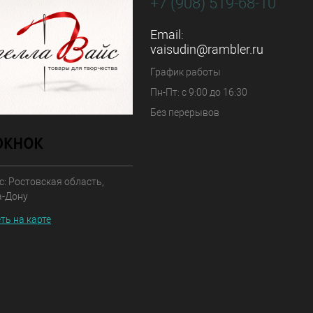
+7 (908) 519-68-10
Email:
vaisudin@rambler.ru
График работы
Пн-Пт: с 9:00 до 16:30
Без перерывов
: Ростовская область,
а-Дону
ть на карте