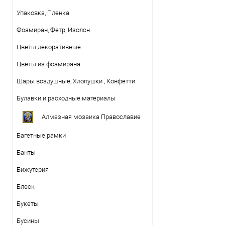
Упаковка, Пленка
Фоамиран, Фетр, Изолон
Цветы декоративные
Цветы из фоамирана
Шары воздушные, Хлопушки , Конфетти
Булавки и расходные материалы
Алмазная мозаика Православие
Багетные рамки
Банты
Бижутерия
Блеск
Букеты
Бусины