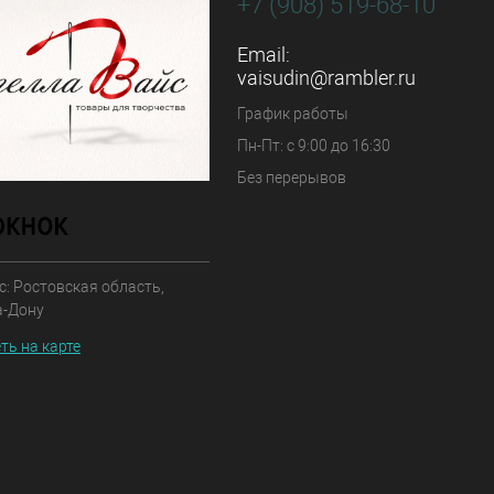
+7 (908) 519-68-10
Email:
vaisudin@rambler.ru
График работы
Пн-Пт: с 9:00 до 16:30
Без перерывов
: Ростовская область,
а-Дону
ть на карте