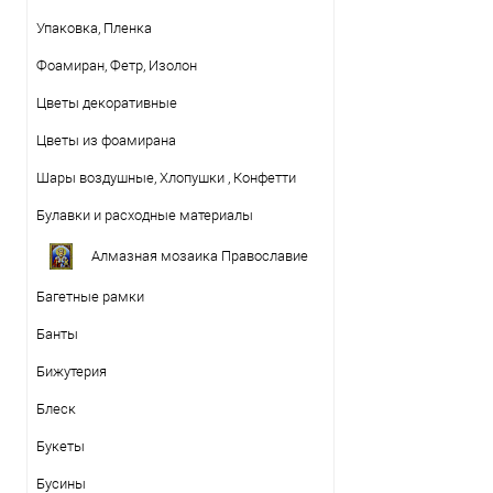
Упаковка, Пленка
Фоамиран, Фетр, Изолон
Цветы декоративные
Цветы из фоамирана
Шары воздушные, Хлопушки , Конфетти
Булавки и расходные материалы
Алмазная мозаика Православие
Багетные рамки
Банты
Бижутерия
Блеск
Букеты
Бусины