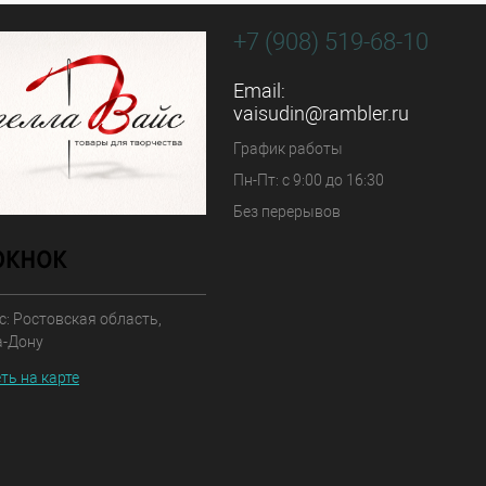
+7 (908) 519-68-10
Email:
vaisudin@rambler.ru
График работы
Пн-Пт: с 9:00 до 16:30
Без перерывов
: Ростовская область,
а-Дону
ть на карте