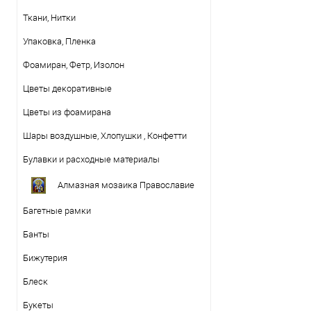
Ткани, Нитки
Упаковка, Пленка
Фоамиран, Фетр, Изолон
Цветы декоративные
Цветы из фоамирана
Шары воздушные, Хлопушки , Конфетти
Булавки и расходные материалы
Алмазная мозаика Православие
Багетные рамки
Банты
Бижутерия
Блеск
Букеты