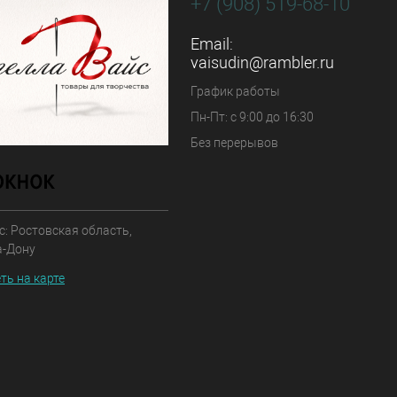
+7 (908) 519-68-10
Email:
vaisudin@rambler.ru
График работы
Пн-Пт: с 9:00 до 16:30
Без перерывов
: Ростовская область,
а-Дону
ть на карте