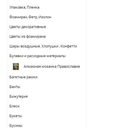
Упаковка, Пленка
Фоамиран, Фетр, Изолон
Цветы декоративные
Цветы из фоамирана
Шары воздушные, Хлопушки , Конфетти
Булавки и расходные материалы
Алмазная мозаика Православие
Багетные рамки
Банты
Бижутерия
Блеск
Букеты
Бусины