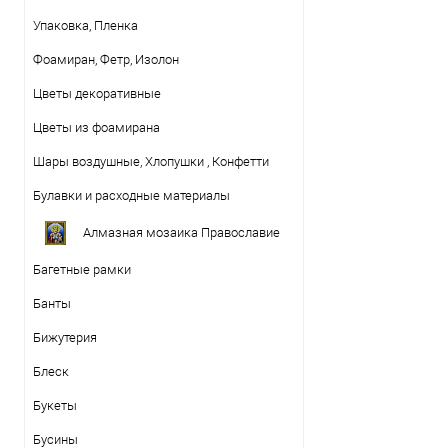
Упаковка, Пленка
Фоамиран, Фетр, Изолон
Цветы декоративные
Цветы из фоамирана
Шары воздушные, Хлопушки , Конфетти
Булавки и расходные материалы
Алмазная мозаика Православие
Багетные рамки
Банты
Бижутерия
Блеск
Букеты
Бусины