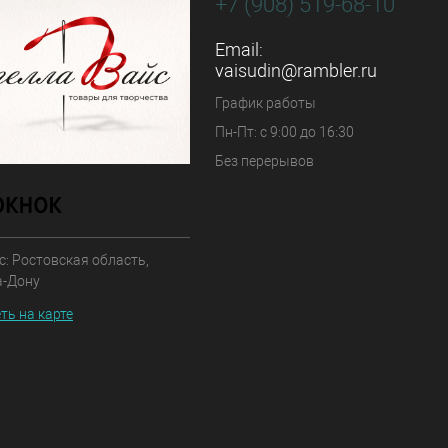
+7 (908) 519-68-10
Email:
vaisudin@rambler.ru
График работы
Пн-Пт: с 9:00 до 16:30
Без перерывов
: Ростовская область,
а-Дону
ть на карте