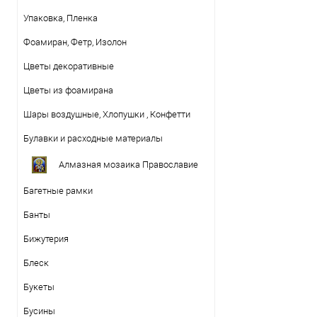
Упаковка, Пленка
Фоамиран, Фетр, Изолон
Цветы декоративные
Цветы из фоамирана
Шары воздушные, Хлопушки , Конфетти
Булавки и расходные материалы
Алмазная мозаика Православие
Багетные рамки
Банты
Бижутерия
Блеск
Букеты
Бусины